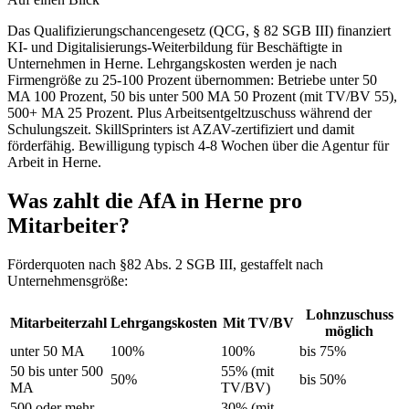
Das Qualifizierungschancengesetz (QCG, § 82 SGB III) finanziert
KI- und Digitalisierungs-Weiterbildung für Beschäftigte in
Unternehmen in Herne. Lehrgangskosten werden je nach
Firmengröße zu 25-100 Prozent übernommen: Betriebe unter 50
MA 100 Prozent, 50 bis unter 500 MA 50 Prozent (mit TV/BV 55),
500+ MA 25 Prozent. Plus Arbeitsentgeltzuschuss während der
Schulungszeit. SkillSprinters ist AZAV-zertifiziert und damit
förderfähig. Bewilligung typisch 4-8 Wochen über die Agentur für
Arbeit in Herne.
Was zahlt die AfA in Herne pro
Mitarbeiter?
Förderquoten nach §82 Abs. 2 SGB III, gestaffelt nach
Unternehmensgröße:
Lohnzuschuss
Mitarbeiterzahl
Lehrgangskosten
Mit TV/BV
möglich
unter 50 MA
100%
100%
bis 75%
50 bis unter 500
55% (mit
50%
bis 50%
MA
TV/BV)
500 oder mehr
30% (mit