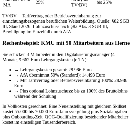
25%
bis 25%
MA
TV/BV)
TV/BV = Tarifvertrag oder Betriebsvereinbarung zur
einrichtungsbezogenen beruflichen Weiterbildung. Quelle: §82 SGB
III, Stand 2026. Lohnzuschuss nach §82 Abs. 3 SGB III,
Bewilligung im Einzelfall durch AfA.
Rechenbeispiel: KMU mit 50 Mitarbeitern aus Herne
Sie schicken 3 Mitarbeiter in den Digitalisierungsmanager (4
Monate, 9.662 Euro Lehrgangskosten je TN):
→
Lehrgangskosten gesamt: 28.986 Euro
→
AfA übernimmt 50% (Standard): 14.493 Euro
→
Mit Tarifvertrag oder Betriebsvereinbarung 100%: 28.986
Euro
→
Plus optional Lohnzuschuss: bis zu 100% des Bruttolohns
während der Schulung
In Vollkosten gerechnet: Eine Neueinstellung mit gleichem Skillset
kostet 55.000 bis 70.000 Euro Jahresvergütung plus Sozialabgaben
plus Onboarding-Zeit. QCG-Qualifizierung bestehender Mitarbeiter
kostet im einstelligen Tausenderbereich.