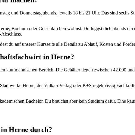
eruf machen?
 Dienstag und Donnerstag abends, jeweils 18 bis 21 Uhr. Das sind sechs 
erne, Bochum oder Gelsenkirchen wohnst: Du loggst dich abends ein un
-Abschluss.
indest du auf unserer Kursseite alle Details zu Ablauf, Kosten und Förde
haftsfachwirt in Herne?
benen kaufmännischen Bereich. Die Gehälter liegen zwischen 42.000 u
Stadtwerke Herne, der Vulkan-Verlag oder K+S regelmässig Fachkräft
akademischen Bachelor. Du brauchst aber kein Studium dafür. Eine kau
r in Herne durch?