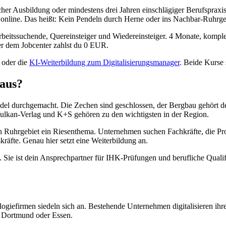
scher Ausbildung oder mindestens drei Jahren einschlägiger Berufsprax
 online. Das heißt: Kein Pendeln durch Herne oder ins Nachbar-Ruhrge
Arbeitssuchende, Quereinsteiger und Wiedereinsteiger. 4 Monate, kompl
er dem Jobcenter zahlst du 0 EUR.
oder die
KI-Weiterbildung zum Digitalisierungsmanager
. Beide Kurse 
 aus?
andel durchgemacht. Die Zechen sind geschlossen, der Bergbau gehört 
 Vulkan-Verlag und K+S gehören zu den wichtigsten in der Region.
ten Ruhrgebiet ein Riesenthema. Unternehmen suchen Fachkräfte, die P
räfte. Genau hier setzt eine Weiterbildung an.
. Sie ist dein Ansprechpartner für IHK-Prüfungen und berufliche Quali
giefirmen siedeln sich an. Bestehende Unternehmen digitalisieren ihre 
, Dortmund oder Essen.