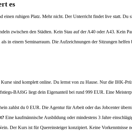
rt es
 einen ruhigen Platz. Mehr nicht. Der Unterricht findet live statt. Du 
Pendeln zwischen den Städten. Kein Stau auf der A40 oder A43. Kein Pa
rnen als in einem Seminarraum. Die Aufzeichnungen der Sitzungen helfe
Kurse sind komplett online. Du lernst von zu Hause. Nur die IHK-Prüf
tiegs-BAföG liegt dein Eigenanteil bei rund 999 EUR. Eine Meisterpr
hein zahlst du 0 EUR. Die Agentur für Arbeit oder das Jobcenter über
t?
Eine kaufmännische Ausbildung oder mindestens 3 Jahre einschlägi
ein. Der Kurs ist für Quereinsteiger konzipiert. Keine Vorkenntnisse n