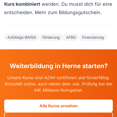
Kurs kombiniert
werden. Du musst dich für eine
entscheiden.
Mehr zum Bildungsgutschein
.
Aufstiegs-BAföG
Förderung
AFBG
Finanzierung
Weiterbildung in Herne starten?
Unsere Kurse sind AZAV-zertifiziert und förderfähig.
Komplett online, auch neben dem Job. Prüfung bei der
IHK Mittleres Ruhrgebiet.
Alle Kurse ansehen