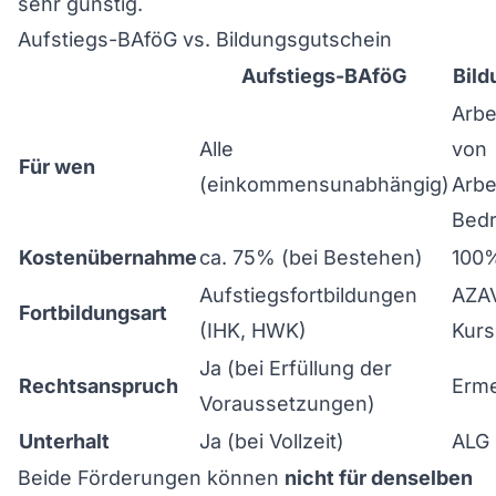
sehr günstig.
Aufstiegs-BAföG vs. Bildungsgutschein
Aufstiegs-BAföG
Bild
Arbe
Alle
von
Für wen
(einkommensunabhängig)
Arbe
Bedr
Kostenübernahme
ca. 75% (bei Bestehen)
100
Aufstiegsfortbildungen
AZAV
Fortbildungsart
(IHK, HWK)
Kurs
Ja (bei Erfüllung der
Rechtsanspruch
Erme
Voraussetzungen)
Unterhalt
Ja (bei Vollzeit)
ALG 
Beide Förderungen können
nicht für denselben