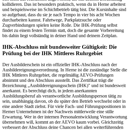
kollidieren. Das ist besonders praktisch, wenn du in Herne arbeitest
und beispielsweise im Schichtbetrieb tätig bist. Die Kursinhalte sind
so aufgebaut, dass du sie je nach Tempo in vier bis acht Wochen
durcharbeiten kannst. Fahrtwege, Parkplatzsuche oder
Zugverbindungen spielen keine Rolle. Die IHK-Prüfung selbst
findet zu einem festen Termin statt, doch die gesamte Vorbereitung
bis dahin liegt vollständig in deiner Hand und deinem Zeitplan.
IHK-Abschluss mit bundesweiter Gültigkeit: Die
Prüfung bei der IHK Mittleres Ruhrgebiet
Der Ausbilderschein ist ein offizieller IHK-Abschluss nach der
Ausbildereignungsverordnung. In Herne ist die zuständige Stelle die
IHK Mittleres Ruhrgebiet, die regelmäßig AEVO-Prüfungen
abnimmt und den Abschluss ausstellt. Das Zertifikat trägt die
Bezeichnung „Ausbildereignungsschein (IHK)" und ist bundesweit
anerkannt. Es berechtigt dich, in jedem anerkannten
Ausbildungsberuf als verantwortliche Ausbildungsperson tätig zu
sein, unabhängig davon, ob du später den Betrieb wechselst oder in
eine andere Stadt ziehst. Für viele Fach- und Führungspositionen in
Herner Unternehmen ist der Nachweis mittlerweile eine stille
Erwartung. Wer in der internen Personalentwicklung Verantwortung
übernehmen will, kommt an der AEVO kaum vorbei. Gleichzeitig
verbessert der Abschluss deine Chancen bei allen weiterführenden