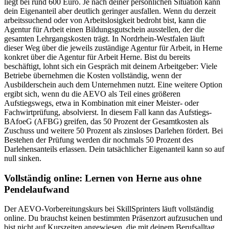
liegt bei rund 600 Euro. Je nach deiner persönlichen Situation kann
dein Eigenanteil aber deutlich geringer ausfallen. Wenn du derzeit
arbeitssuchend oder von Arbeitslosigkeit bedroht bist, kann die
Agentur für Arbeit einen Bildungsgutschein ausstellen, der die
gesamten Lehrgangskosten trägt. In Nordrhein-Westfalen läuft
dieser Weg über die jeweils zuständige Agentur für Arbeit, in Herne
konkret über die Agentur für Arbeit Herne. Bist du bereits
beschäftigt, lohnt sich ein Gespräch mit deinem Arbeitgeber: Viele
Betriebe übernehmen die Kosten vollständig, wenn der
Ausbilderschein auch dem Unternehmen nutzt. Eine weitere Option
ergibt sich, wenn du die AEVO als Teil eines größeren
Aufstiegswegs, etwa in Kombination mit einer Meister- oder
Fachwirtprüfung, absolvierst. In diesem Fall kann das Aufstiegs-
BAfoeG (AFBG) greifen, das 50 Prozent der Gesamtkosten als
Zuschuss und weitere 50 Prozent als zinsloses Darlehen fördert. Bei
Bestehen der Prüfung werden dir nochmals 50 Prozent des
Darlehensanteils erlassen. Dein tatsächlicher Eigenanteil kann so auf
null sinken.
Vollständig online: Lernen von Herne aus ohne
Pendelaufwand
Der AEVO-Vorbereitungskurs bei SkillSprinters läuft vollständig
online. Du brauchst keinen bestimmten Präsenzort aufzusuchen und
bist nicht auf Kurszeiten angewiesen, die mit deinem Berufsalltag