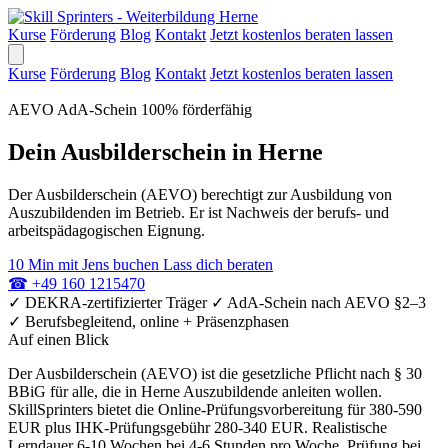
Kurse
Förderung
Blog
Kontakt
Jetzt kostenlos beraten lassen
Kurse
Förderung
Blog
Kontakt
Jetzt kostenlos beraten lassen
AEVO
AdA-Schein
100% förderfähig
Dein Ausbilderschein in Herne
Der Ausbilderschein (AEVO) berechtigt zur Ausbildung von
Auszubildenden im Betrieb. Er ist Nachweis der berufs- und
arbeitspädagogischen Eignung.
10 Min mit Jens buchen
Lass dich beraten
☎
+49 160 1215470
✓
DEKRA-zertifizierter Träger
✓
AdA-Schein nach AEVO §2–3
✓
Berufsbegleitend, online + Präsenzphasen
Auf einen Blick
Der Ausbilderschein (AEVO) ist die gesetzliche Pflicht nach § 30
BBiG für alle, die in Herne Auszubildende anleiten wollen.
SkillSprinters bietet die Online-Prüfungsvorbereitung für 380-590
EUR plus IHK-Prüfungsgebühr 280-340 EUR. Realistische
Lerndauer 6-10 Wochen bei 4-6 Stunden pro Woche. Prüfung bei