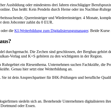
scher Ausbildung oder mindestens drei Jahren einschlägiger Berufsprax
 online. Das heißt: Kein Pendeln durch Herne oder ins Nachbar-Ruhrge
Arbeitssuchende, Quereinsteiger und Wiedereinsteiger. 4 Monate, kompl
er dem Jobcenter zahlst du 0 EUR.
oder die
KI-Weiterbildung zum Digitalisierungsmanager
. Beide Kurse 
 aus?
andel durchgemacht. Die Zechen sind geschlossen, der Bergbau gehört 
 Vulkan-Verlag und K+S gehören zu den wichtigsten in der Region.
ten Ruhrgebiet ein Riesenthema. Unternehmen suchen Fachkräfte, die P
räfte. Genau hier setzt eine Weiterbildung an.
. Sie ist dein Ansprechpartner für IHK-Prüfungen und berufliche Quali
giefirmen siedeln sich an. Bestehende Unternehmen digitalisieren ihre 
, Dortmund oder Essen.