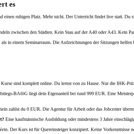
rt es
 einen ruhigen Platz. Mehr nicht. Der Unterricht findet live statt. Du 
Pendeln zwischen den Städten. Kein Stau auf der A40 oder A43. Kein Pa
rnen als in einem Seminarraum. Die Aufzeichnungen der Sitzungen helfe
Kurse sind komplett online. Du lernst von zu Hause. Nur die IHK-Prüf
tiegs-BAföG liegt dein Eigenanteil bei rund 999 EUR. Eine Meisterpr
hein zahlst du 0 EUR. Die Agentur für Arbeit oder das Jobcenter über
t?
Eine kaufmännische Ausbildung oder mindestens 3 Jahre einschlägi
ein. Der Kurs ist für Quereinsteiger konzipiert. Keine Vorkenntnisse n