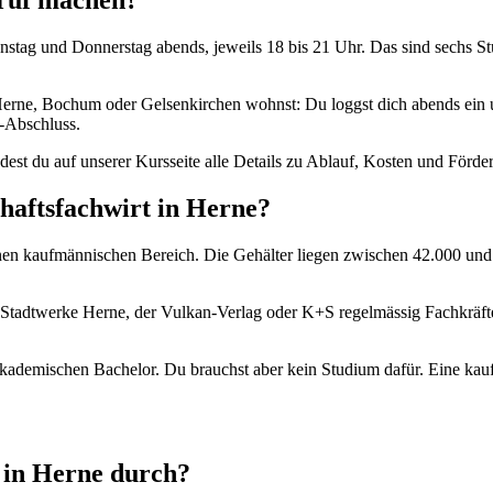
eruf machen?
 Dienstag und Donnerstag abends, jeweils 18 bis 21 Uhr. Das sind sechs 
erne, Bochum oder Gelsenkirchen wohnst: Du loggst dich abends ein un
-Abschluss.
indest du auf unserer Kursseite alle Details zu Ablauf, Kosten und Förde
haftsfachwirt in Herne?
benen kaufmännischen Bereich. Die Gehälter liegen zwischen 42.000 u
Stadtwerke Herne, der Vulkan-Verlag oder K+S regelmässig Fachkräft
akademischen Bachelor. Du brauchst aber kein Studium dafür. Eine kau
r in Herne durch?